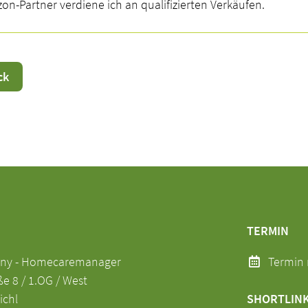
on-Partner verdiene ich an qualifizierten Verkäufen.
ck
TERMIN
any - Homecaremanager
Termin 
 8 / 1.OG / West
ichl
SHORTLIN