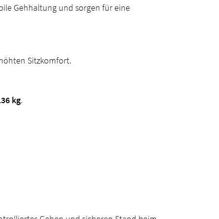
bile Gehhaltung und sorgen für eine
rhöhten Sitzkomfort.
136 kg
.
ntrolliertes Gehen und sicheren Stand beim