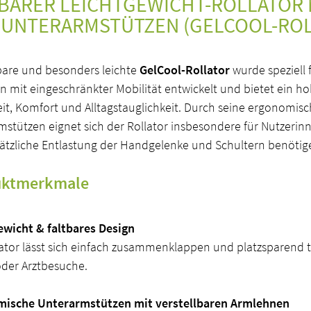
BARER LEICHTGEWICHT-ROLLATOR M
 UNTERARMSTÜTZEN (GELCOOL-ROL
tbare und besonders leichte
GelCool-Rollator
wurde speziell 
n mit eingeschränkter Mobilität entwickelt und bietet ein h
eit, Komfort und Alltagstauglichkeit. Durch seine ergonomis
stützen eignet sich der Rollator insbesondere für Nutzerin
sätzliche Entlastung der Handgelenke und Schultern benötig
uktmerkmale
ewicht & faltbares Design
ator lässt sich einfach zusammenklappen und platzsparend t
oder Arztbesuche.
ische Unterarmstützen mit verstellbaren Armlehnen