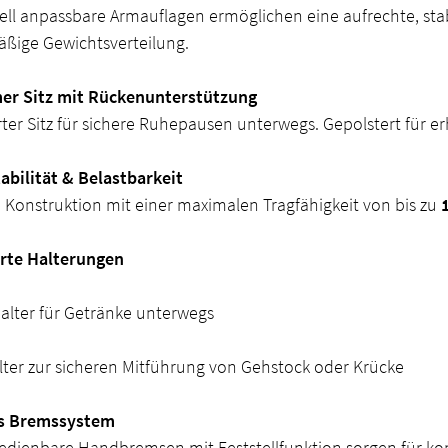
uell anpassbare Armauflagen ermöglichen eine aufrechte, sta
äßige Gewichtsverteilung.
r Sitz mit Rückenunterstützung
rter Sitz für sichere Ruhepausen unterwegs. Gepolstert für e
abilität & Belastbarkeit
 Konstruktion mit einer maximalen Tragfähigkeit von bis zu
erte Halterungen
alter für Getränke unterwegs
lter zur sicheren Mitführung von Gehstock oder Krücke
es Bremssystem
bedienbare Handbremsen mit Feststellfunktion sorgen für ko