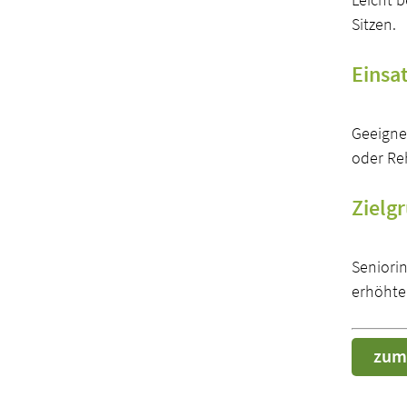
Sitzen.
Einsa
Geeignet
oder Re
Zielg
Seniori
erhöhte
zum