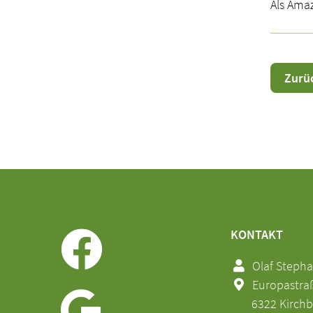
Als Amaz
Zurü
KONTAKT
Olaf Steph
Europastraße
6322 Kirchb