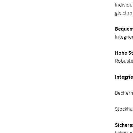
Individ
gleichm
Bequeme
Integrie
Hohe St
Robuste
Integri
Becherh
Stockha
Sicher
Leicht 