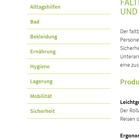
FALT
Navigation
Alltagshilfen
UND
überspringen
Bad
Der fal
Bekleidung
Persone
Sicherh
Ernährung
Unterarm
eine zu
Hygiene
Prod
Lagerung
Mobilität
Leichtg
Der Roll
Sicherheit
Reisen 
Ergonom