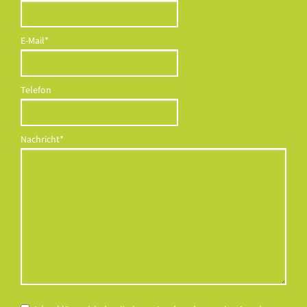
Pflichtfeld
E-Mail
*
Telefon
Pflichtfeld
Nachricht
*