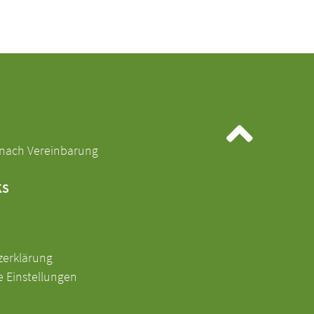
nach Vereinbarung
KS
en
zerklärung
e Einstellungen