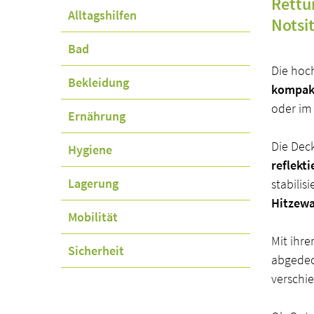
Rettu
Navigation
Alltagshilfen
Notsi
überspringen
Bad
Die hoch
Bekleidung
kompakt
oder im
Ernährung
Die Dec
Hygiene
reflekti
Lagerung
stabilis
Hitzewa
Mobilität
Mit ihr
Sicherheit
abgedec
verschie