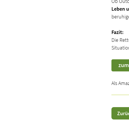
Ob Outd
Leben u
beruhig
Fazit:
Die Rett
Situatio
zum
Als Amaz
Zurü