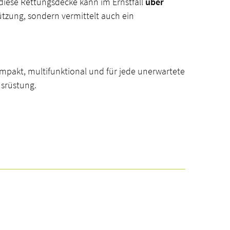
diese Rettungsdecke kann im Ernstfall
über
tützung, sondern vermittelt auch ein
kompakt, multifunktional und für jede unerwartete
usrüstung.