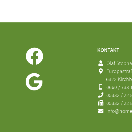
KONTAKT
Olaf Steph
Europastraße
6322 Kirchb
0660 / 733 
05332 / 22 
05332 / 22 8
info@home