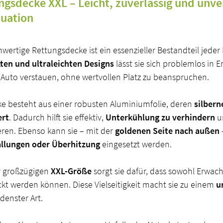
ngsdecke XXL
– Leicht, zuverlässig und unve
tuation
wertige Rettungsdecke ist ein essenzieller Bestandteil jeder
en und ultraleichten Designs
lässt sie sich problemlos in Er
 Auto verstauen, ohne wertvollen Platz zu beanspruchen.
ke besteht aus einer robusten Aluminiumfolie, deren
silbern
ert
. Dadurch hilft sie effektiv,
Unterkühlung zu verhindern
un
ieren. Ebenso kann sie – mit der
goldenen Seite nach außen
llungen oder Überhitzung
eingesetzt werden.
er großzügigen
XXL-Größe
sorgt sie dafür, dass sowohl Erwac
kt werden können. Diese Vielseitigkeit macht sie zu einem
u
denster Art.