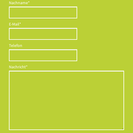
Pflichtfeld
Nachname
*
Pflichtfeld
E-Mail
*
Telefon
Pflichtfeld
Nachricht
*