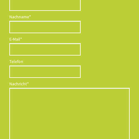
Pflichtfeld
Nachname
*
Pflichtfeld
E-Mail
*
Telefon
Pflichtfeld
Nachricht
*