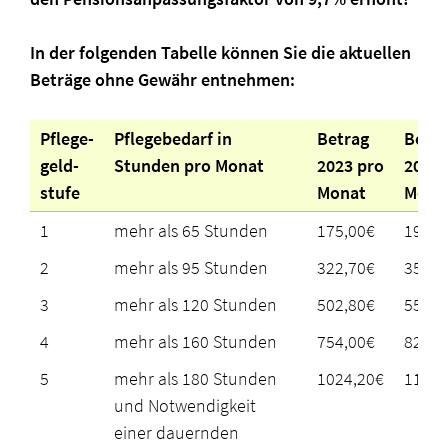
In der folgenden Tabelle können Sie die aktuellen
Beträge ohne Gewähr entnehmen:
Pflege-
Pflegebedarf in
Betrag
Betra
geld-
Stunden pro Monat
2023 pro
2024 
stufe
Monat
Mona
1
mehr als 65 Stunden
175,00€
192,0
2
mehr als 95 Stunden
322,70€
354,0
3
mehr als 120 Stunden
502,80€
551,6
4
mehr als 160 Stunden
754,00€
827,1
5
mehr als 180 Stunden
1024,20€
1123,
und Notwendigkeit
einer dauernden